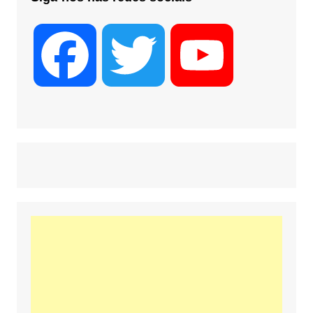
F
T
Y
a
w
o
c
i
u
e
t
T
b
t
u