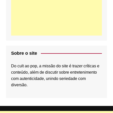
o
e
b
o
r
e
Sobre o site
k
C
Do cult ao pop, a missão do site é trazer críticas e
conteúdo, além de discutir sobre entretenimento
com autenticidade, unindo seriedade com
diversão.
h
a