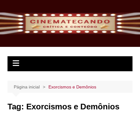
Ir
para
o
conteúdo
Página inicial
Exorcismos e Demônios
Tag:
Exorcismos e Demônios