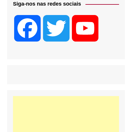
Siga-nos nas redes sociais
F
T
Y
a
w
o
c
i
u
e
t
T