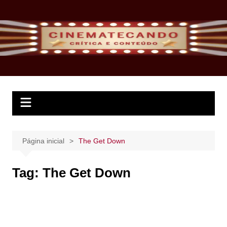
Ir
para
o
conteúdo
Página inicial
The Get Down
Tag:
The Get Down