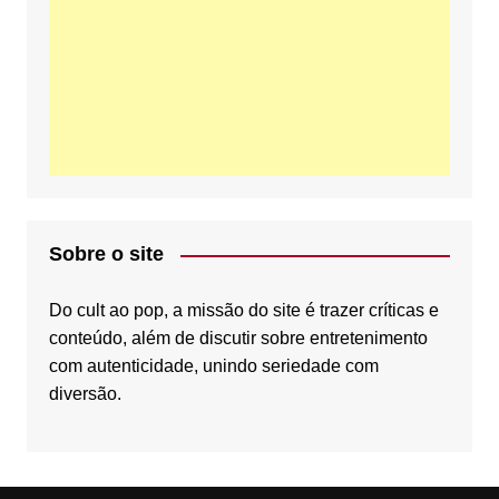
b
t
u
o
e
b
o
r
e
Sobre o site
k
C
Do cult ao pop, a missão do site é trazer críticas e
conteúdo, além de discutir sobre entretenimento
com autenticidade, unindo seriedade com
diversão.
h