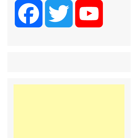
F
T
Y
a
w
o
c
i
u
e
t
T
b
t
u