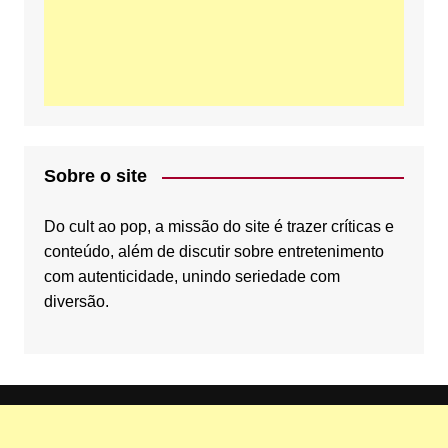
o
e
b
o
r
e
Sobre o site
k
C
Do cult ao pop, a missão do site é trazer críticas e
conteúdo, além de discutir sobre entretenimento
com autenticidade, unindo seriedade com
diversão.
h
a