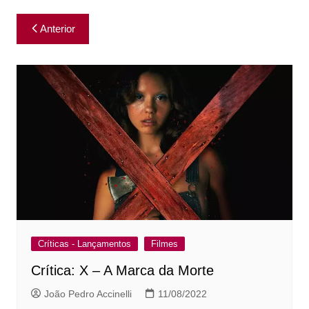
Navegação
Anterior
de
Post
Críticas - Lançamentos
Filmes
Crítica: X – A Marca da Morte
João Pedro Accinelli
11/08/2022