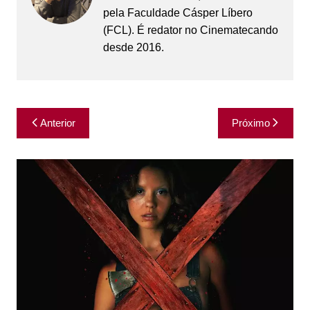
pela Faculdade Cásper Líbero
(FCL). É redator no Cinematecando
desde 2016.
Navegação
Anterior
Próximo
de
Post