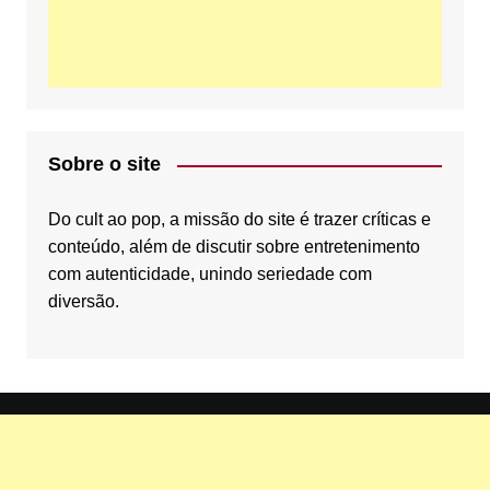
o
e
b
o
r
e
Sobre o site
k
C
Do cult ao pop, a missão do site é trazer críticas e
conteúdo, além de discutir sobre entretenimento
com autenticidade, unindo seriedade com
diversão.
h
a