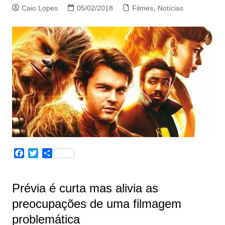
Caio Lopes
05/02/2018
Filmes
,
Notícias
F
T
S
a
w
h
c
i
a
e
t
r
Prévia é curta mas alivia as
b
t
e
preocupações de uma filmagem
o
e
o
r
problemática
k