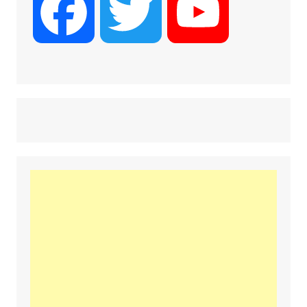
F
T
Y
a
w
o
c
i
u
e
t
T
b
t
u