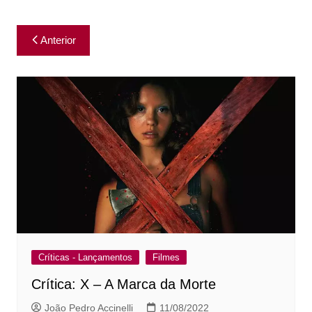
Navegação
Anterior
de
Post
Críticas - Lançamentos
Filmes
Crítica: X – A Marca da Morte
João Pedro Accinelli
11/08/2022