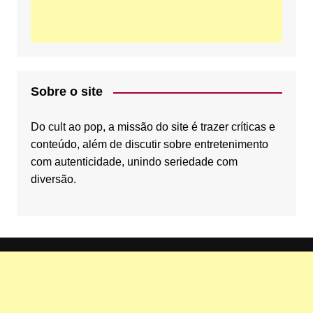
o
e
b
o
r
e
Sobre o site
k
C
Do cult ao pop, a missão do site é trazer críticas e
conteúdo, além de discutir sobre entretenimento
com autenticidade, unindo seriedade com
diversão.
h
a