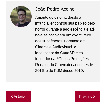
o
r
k
João Pedro Accinelli
Amante do cinema desde a
infância, encontrou sua paixão pelo
horror durante a adolescência e até
hoje se considera um aventureiro
dos subgêneros. Formado em
Cinema e Audiovisual, é
idealizador do CurtaBR e co-
fundador da 2Copos Produções.
Redator do Cinematecando desde
2016, e do RdM desde 2019.
Navegação
Anterior
Próximo
de