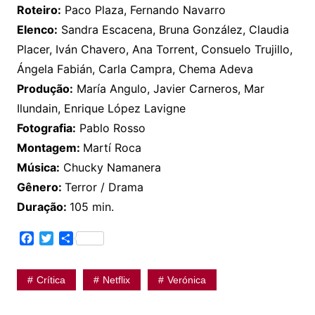
Roteiro:
Paco Plaza, Fernando Navarro
Elenco:
Sandra Escacena, Bruna González, Claudia
Placer, Iván Chavero, Ana Torrent, Consuelo Trujillo,
Ángela Fabián, Carla Campra, Chema Adeva
Produção:
María Angulo, Javier Carneros, Mar
Ilundain, Enrique López Lavigne
Fotografia:
Pablo Rosso
Montagem:
Martí Roca
Música:
Chucky Namanera
Gênero:
Terror / Drama
Duração:
105 min.
F
T
S
a
w
h
c
i
a
e
t
r
Crítica
Netflix
Verónica
b
t
e
o
e