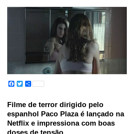
F
T
S
a
w
h
c
i
a
e
t
r
Filme de terror dirigido pelo
b
t
e
espanhol Paco Plaza é lançado na
o
e
o
r
Netflix e impressiona com boas
k
doses de tensão