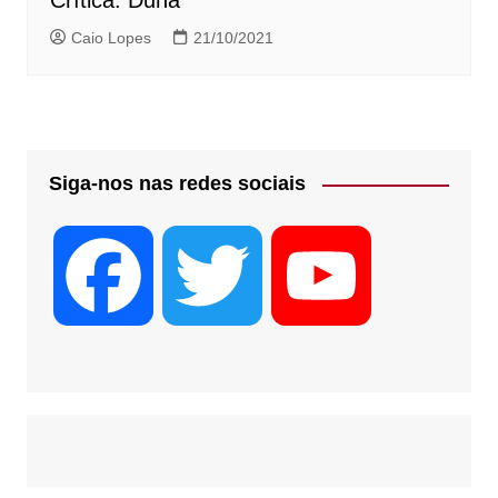
Crítica: Duna
Caio Lopes
21/10/2021
Siga-nos nas redes sociais
F
T
Y
a
w
o
c
i
u