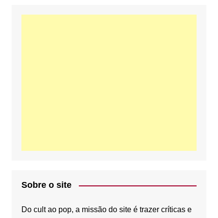
e
t
T
b
t
u
o
e
b
o
r
e
Sobre o site
k
C
Do cult ao pop, a missão do site é trazer críticas e